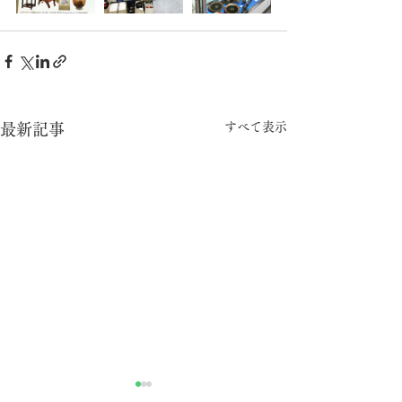
すべて表示
最新記事